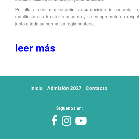
Por ello, al confirmar en definitiva su decisión de concretar l
manifiestan su irrestricto acuerdo y se comprometen a respeta
junto a toda su normativa reglamentaria.
leer más
Inicio
Admisión 2027
Contacto
Síguenos en: