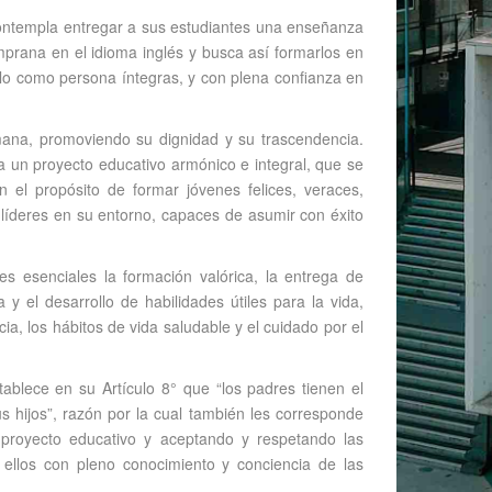
contempla entregar a sus estudiantes una enseñanza
emprana en el idioma inglés y busca así formarlos en
rollo como persona íntegras, y con plena confianza en
mana, promoviendo su dignidad y su trascendencia.
 un proyecto educativo armónico e integral, que se
 el propósito de formar jóvenes felices, veraces,
y líderes en su entorno, capaces de asumir con éxito
s esenciales la formación valórica, la entrega de
 y el desarrollo de habilidades útiles para la vida,
ia, los hábitos de vida saludable y el cuidado por el
blece en su Artículo 8° que “los padres tienen el
 hijos”, razón por la cual también les corresponde
u proyecto educativo y aceptando y respetando las
 ellos con pleno conocimiento y conciencia de las