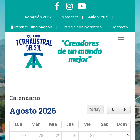
Admisión 2027
|
Notasnet
|
Aula Virtual
|
Intranet Funcionarios
|
Trabaja con Nosotros
|
Contacto
Calendario
Agosto 2026
today
Lun
Mar
Mié
Jue
Vie
Sáb
Dom
27
28
29
30
31
1
2