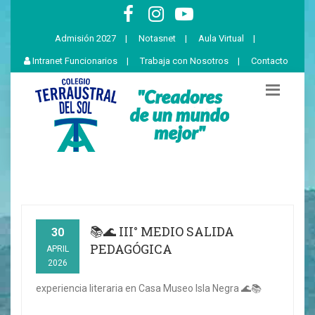
Admisión 2027
|
Notasnet
|
Aula Virtual
|
Intranet Funcionarios
|
Trabaja con Nosotros
|
Contacto
📚🌊 III° MEDIO SALIDA
30
PEDAGÓGICA
APRIL
2026
experiencia literaria en Casa Museo Isla Negra 🌊📚