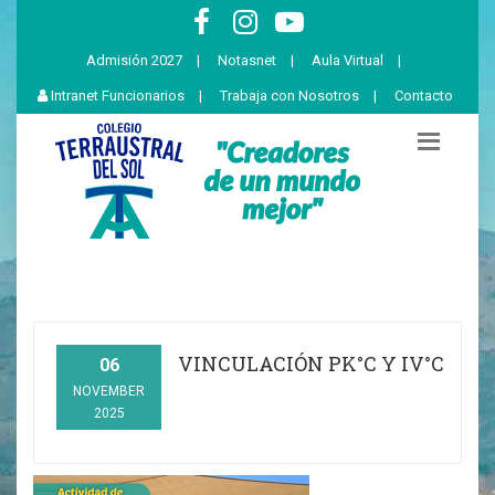
Admisión 2027
|
Notasnet
|
Aula Virtual
|
Intranet Funcionarios
|
Trabaja con Nosotros
|
Contacto
VINCULACIÓN PK°C Y IV°C
06
NOVEMBER
2025