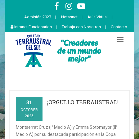
Admisión 2027
|
Notasnet
|
Aula Virtual
|
Intranet Funcionarios
|
Trabaja con Nosotros
|
Contacto
¡ORGULLO TERRAUSTRAL!
31
OCTOBER
2025
Montserrat Cruz (I° Medio A) y Emma Sotomayor (II°
Medio A) por su destacada participación en la Copa