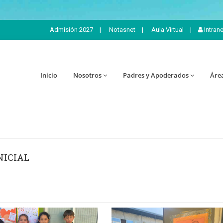
Admisión 2027
|
Notasnet
|
Aula Virtual
|
Intran
Inicio
Nosotros
Padres y Apoderados
Áre
NICIAL