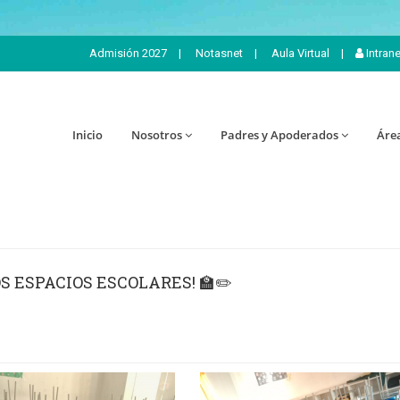
Admisión 2027
|
Notasnet
|
Aula Virtual
|
Intran
Inicio
Nosotros
Padres y Apoderados
Áre
 ESPACIOS ESCOLARES! 🏫✏️