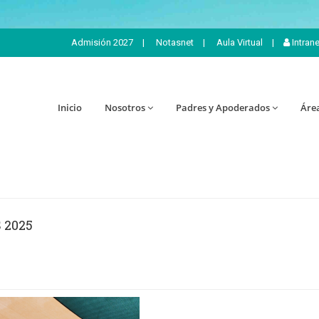
Admisión 2027
|
Notasnet
|
Aula Virtual
|
Intran
Inicio
Nosotros
Padres y Apoderados
Áre
 2025