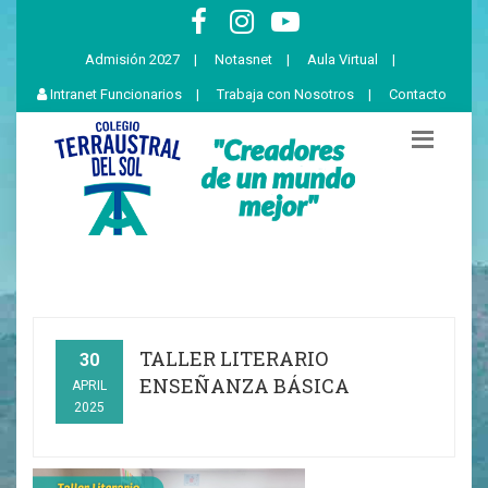
Admisión 2027
|
Notasnet
|
Aula Virtual
|
Intranet Funcionarios
|
Trabaja con Nosotros
|
Contacto
TALLER LITERARIO
30
ENSEÑANZA BÁSICA
APRIL
2025