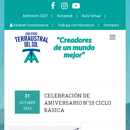
Admisión 2027
|
Notasnet
|
Aula Virtual
|
Intranet Funcionarios
|
Trabaja con Nosotros
|
Contacto
CELEBRACIÓN DE
31
ANIVERSARIO N°15 CICLO
OCTOBER
2024
BÁSICA