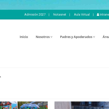
Admisión 2027
|
Notasnet
|
Aula Virtual
|
Intran
Inicio
Nosotros
Padres y Apoderados
Áre
️